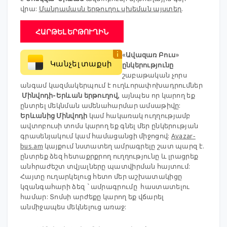
վրա:
Մանրամասն երթուղու սխեման այստեղ
.
ՀԱՐԹԵԼ ԵՐԹՈՒՂԻՆ
«Ավազառ Բուս»
Կանչել տաքսի
ընկերությունը
շաբաթական չորս
անգամ կազմակերպում է ուղևորափոխադրումներ
Մինվոդի-Երևան երթուղով
, այնպես որ կարող եք
ընտրել մեկնման ամենահարմար ամսաթիվը:
Երևանից Մինվոդի
կամ հակառակ ուղղությամբ
ավտոբուսի տոմս կարող եք գնել մեր ընկերության
գրասենյակում կամ համացանցի միջոցով:
Avazar-
bus.am
կայքում նստատեղ ամրագրելը շատ պարզ է.
ընտրեք ձեզ հետաքրքրող ուղղությունը և լրացրեք
անհրաժեշտ տվյալները պատվիրման հայտում:
Հայտը ուղարկելուց հետո մեր աշխատակիցը
կզանգահարի ձեզ `ամրագրումը հաստատելու
համար: Տոմսի արժեքը կարող եք վճարել
անմիջապես մեկնելուց առաջ: