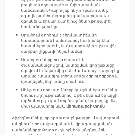
րոպե տևողությամբ սանիտարական
կանգառներ: Կարող եք ինչ-որ բան ուտել,
օգտվել սանհանգույցից կամ պարզապես
զբոսնել և երկար նստելուց հետո թոթափել
հոգնածությունը:
Սրահում գործում է ջերմաստիճանի
կառավարման համակարգ, կա ինտերնետ
հասանելիություն, կան վարդակներ՝ բջջային
սարքեր լիցքավորելու համար:
Ավտոբուսները ուղևորվում են
ժամանակացույցով, նստեցման գորընթացը
սկսվում է մեկնումից մեկ ժամ առաջ: Կարող եք
առանց շտապելու տեղավորել ձեր ուղեբեռը և
զբաղեցնել ձեր տեղը սրահում:
Մենք ուղևորությունները կազմակերպում ենք
երկու ուղղություններով: Եթե ​​մեկնում եք այցի,
արձակուրդի կամ գործուղման, կարող եք մեզ
մոտ պատվիրել նաև
վերադարձի տոմս
:
Հիշեցնում ենք, որ երթուղու ընթացքում ավտոբուսն
անցնում է ռուս-վրացական և վրաց-հայկական
սահմանները: Բոլոր ուղևորներն անցնում են