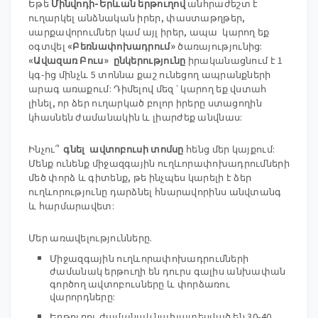
Եթե
​​Մինվոդի-Երևան երթուղով
անհրաժեշտ է
ուղարկել անձնական իրեր, փաստաթղթեր,
սարքավորումներ կամ այլ իրեր, ապա կարող եք
օգտվել
«Բեռնափոխադրում»
ծառայությունից:
«Ավազառ Բուս» ընկերությունը
իրականացնում է 1
կգ-ից մինչև 5 տոննա քաշ ունեցող ապրանքների
արագ առաքում: Դիմելով մեզ ՝ կարող եք վստահ
լինել, որ ձեր ուղարկած բոլոր իրերը ստացողին
կհասնեն ժամանակին և լիարժեք անվնաս:
Ինչու՞
գնել ավտոբուսի տոմսը
հենց մեր կայքում:
Մենք ունենք միջազգային ուղևորափոխադրումների
մեծ փորձ և գիտենք, թե ինչպես կարելի է ձեր
ուղևորությունը դարձնել հնարավորինս անվտանգ
և հարմարավետ:
Մեր առավելությունները.
Միջազգային ուղևորափոխադրումների
ժամանակ երթուղի են դուրս գալիս անխափան
գործող ավտոբուսները և փորձառու
վարորդները:
Երթուղու ժամանակ նախատեսված են 30-40